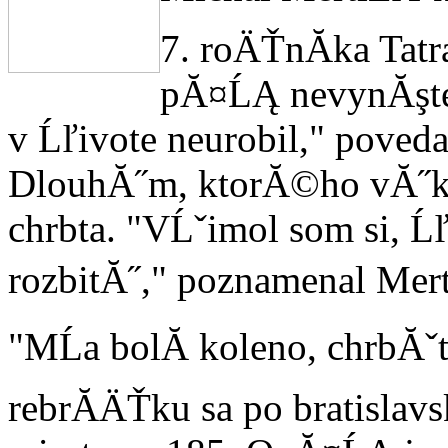
7. roÄŤnĂ­ka Tatr
pĂ¤ĹĄ nevynĂşte
v Ĺľivote neurobil," pove
DlouhĂ˝m, ktorĂ©ho vĂ˝ko
chrbta. "VĹˇimol som si, Ĺ
rozbitĂ˝," poznamenal Mer
"MĹa bolĂ­ koleno, chrbĂˇt
rebrĂ­ÄŤku sa po bratislav