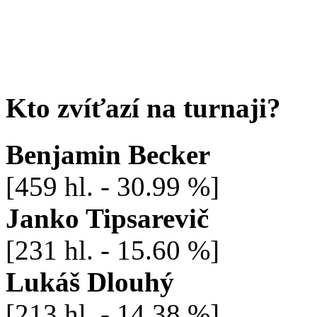
Kto zvíťazí na turnaji?
Benjamin Becker
[459 hl. - 30.99 %]
Janko Tipsarevič
[231 hl. - 15.60 %]
Lukáš Dlouhý
[213 hl. - 14.38 %]