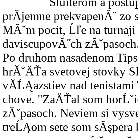
Sluiterom a postu
prĂ­jemne prekvapenĂ˝ zo s
MĂˇm pocit, Ĺľe na turnaji
daviscupovĂ˝ch zĂˇpasoch. 
Po druhom nasadenom Tips
hrĂˇÄŤa svetovej stovky Sl
vĂ­ĹĄazstiev nad tenistami
chove. "ZaÄŤal som horĹˇi
zĂˇpasoch. Neviem si vysv
treĹĄom sete som sĂşpera b