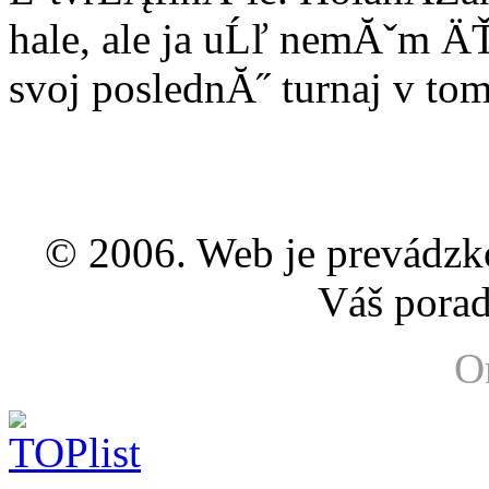
hale, ale ja uĹľ nemĂˇm ÄŤ
svoj poslednĂ˝ turnaj v tom
© 2006. Web je prevádz
Váš porad
O