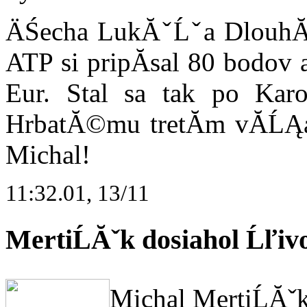
ÄŚecha LukĂˇĹˇa DlouhĂ©
ATP si pripĂ­sal 80 bodov
Eur. Stal sa tak po Kar
HrbatĂ©mu tretĂ­m vĂ­ĹĄa
Michal!
11:32.01, 13/11
MertiĹĂˇk dosiahol Ĺľiv
Michal MertiĹĂˇ