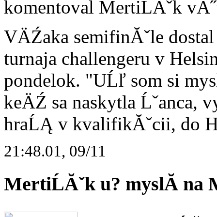
komentoval MertiĹĂˇk vĂ˝
VÄŹaka semifinĂˇle dostal
turnaja challengeru v Hels
pondelok. "UĹľ som si mysl
keÄŹ sa naskytla Ĺˇanca, 
hraĹĄ v kvalifikĂˇcii, do H
21:48.01, 09/11
MertiĹĂˇk u? myslĂ­ na