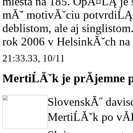
miesta na 185. OpĂ¤ĹĄ je 
mĂˇ motivĂˇciu potvrdiĹĄ,
deblistom, ale aj singlisto
rok 2006 v HelsinkĂˇch na 
21:33.33, 10/11
MertiĹĂˇk je prĂ­jemne
SlovenskĂ˝ davis
MertiĹĂˇk po v