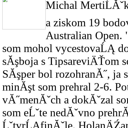
Michal MertiĹĂˇ
a ziskom 19 bodov
Australian Open. 
som mohol vycestovaĹĄ do
sĂşboja s TipsareviÄŤom s
SĂşper bol rozohranĂ˝, ja 
minĂşt som prehral 2-6. Po
vĂ˝menĂˇch a dokĂˇzal so
som eĹˇte nedĂˇvno prehr
ĹˇtvrĹĄfinĂˇle. HolanÄŹan