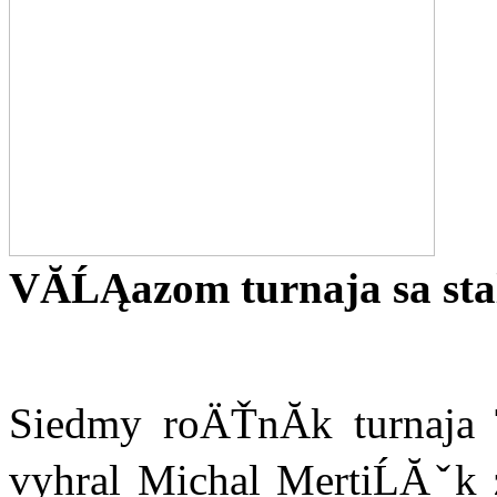
VĂ­ĹĄazom turnaja sa sta
Siedmy roÄŤnĂ­k turnaja
vyhral Michal MertiĹĂˇk 